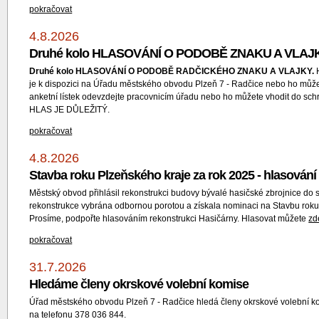
pokračovat
4.8.2026
Druhé kolo HLASOVÁNÍ O PODOBĚ ZNAKU A VLA
Druhé kolo HLASOVÁNÍ O PODOBĚ RADČICKÉHO ZNAKU A VLAJKY.
H
je k dispozici na Úřadu městského obvodu Plzeň 7 - Radčice nebo ho můž
anketní lístek odevzdejte pracovnicím úřadu nebo ho můžete vhodit do sc
HLAS JE DŮLEŽITÝ.
pokračovat
4.8.2026
Stavba roku Plzeňského kraje za rok 2025 - hlasování
Městský obvod přihlásil rekonstrukci budovy bývalé hasičské zbrojnice do
rekonstrukce vybrána odbornou porotou a získala nominaci na Stavbu roku. 
Prosíme, podpořte hlasováním rekonstrukci Hasičárny. Hlasovat můžete
zd
pokračovat
31.7.2026
Hledáme členy okrskové volební komise
Úřad městského obvodu Plzeň 7 - Radčice hledá členy okrskové volební ko
na telefonu 378 036 844.