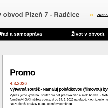
 obvod Plzeň 7 - Radčice
Zjedno
Úřad a samospráva
Život v obvodu
Promo
4.8.2026
Výtvarná soutěž - Namaluj pohádkovou (filmovou) by
Vyhlašujeme výtvarnou soutěž pro děti předškolního a školního věku
formátu A4 či A3 můžete odevzdat do 14. 9. 2026 na úřadě. K obrázku je nut
Nejzdařilejší obrázky budou oceněny odměnou.