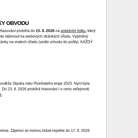
JKY OBVODU
lasování probíhá do
15. 9. 2026
na
anketním lístku
, který
ete stáhnout na webových stránkách úřadu. Vyplněný
hránky na vratech úřadu (vedle vchodu do pošty). KAŽDÝ
 soutěže Stavba roku Plzeňského kraje 2025. Nyní byla
Do 23. 8. 2026 probíhá hlasování i o cenu veřejnosti.
e
.
mise. Zájemci se mohou hlásit nejdéle do 17. 8. 2026