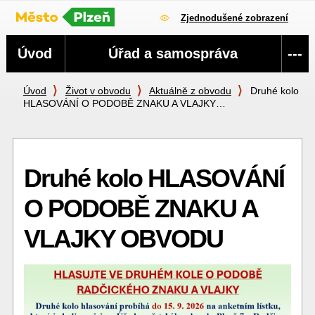
Zjednodušené zobrazení
Navigace
Úvod
Úřad a samospráva
---
Úvod
Život v obvodu
Aktuálně z obvodu
Druhé kolo
HLASOVÁNÍ O PODOBĚ ZNAKU A VLAJKY…
Druhé kolo HLASOVÁNÍ
O PODOBĚ ZNAKU A
VLAJKY OBVODU