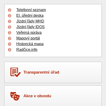
Telefonní seznam
El. úřední deska
Jízdní řády MHD
Jízdní řády IDOS
Veřejná správa
Mapový portál
Historická mapa
Radčice.info
Transparentní úřad
Akce v obvodu