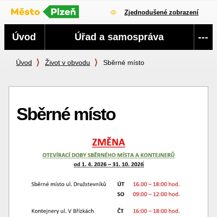
Zjednodušené zobrazení
Navigace
Úvod
Úřad a samospráva
---
Úvod
Život v obvodu
Sběrné místo
Sběrné místo