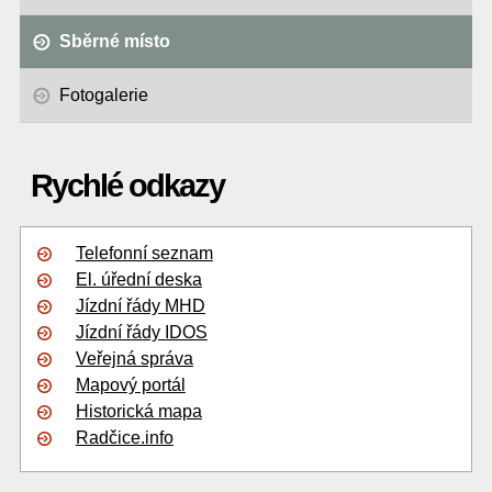
Sběrné místo
Fotogalerie
Rychlé odkazy
Telefonní seznam
El. úřední deska
Jízdní řády MHD
Jízdní řády IDOS
Veřejná správa
Mapový portál
Historická mapa
Radčice.info