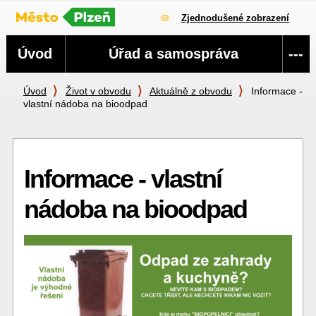
Zjednodušené zobrazení
Navigace
Úvod
Úřad a samospráva
---
Úvod
Život v obvodu
Aktuálně z obvodu
Informace -
vlastní nádoba na bioodpad
Informace - vlastní
nádoba na bioodpad