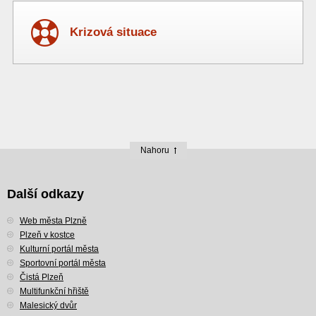
Krizová situace
Nahoru
Další odkazy
Web města Plzně
Plzeň v kostce
Kulturní portál města
Sportovní portál města
Čistá Plzeň
Multifunkční hřiště
Malesický dvůr