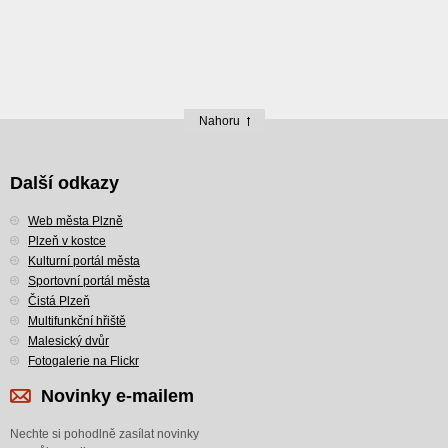
Nahoru
Další odkazy
Web města Plzně
Plzeň v kostce
Kulturní portál města
Sportovní portál města
Čistá Plzeň
Multifunkční hřiště
Malesický dvůr
Fotogalerie na Flickr
Novinky e-mailem
Nechte si pohodlně zasílat novinky