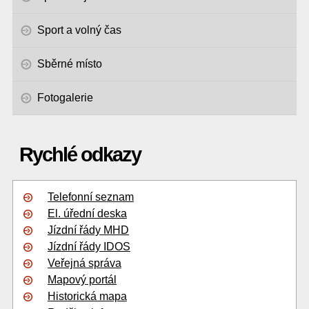
Sport a volný čas
Sběrné místo
Fotogalerie
Rychlé odkazy
Telefonní seznam
El. úřední deska
Jízdní řády MHD
Jízdní řády IDOS
Veřejná správa
Mapový portál
Historická mapa