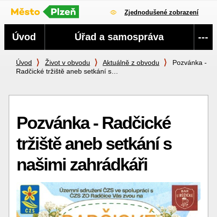
Zjednodušené zobrazení
Navigace
Úvod
Úřad a samospráva
---
Úvod
Život v obvodu
Aktuálně z obvodu
Pozvánka -
Radčické tržiště aneb setkání s…
Pozvánka - Radčické
tržiště aneb setkání s
našimi zahrádkáři